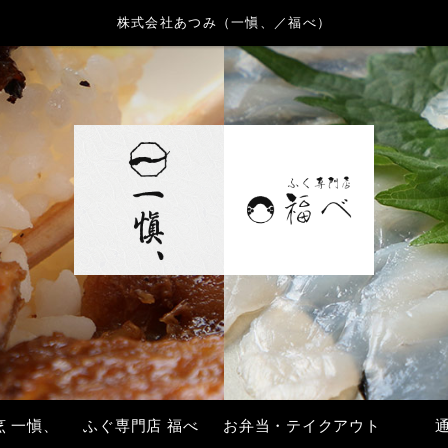
株式会社あつみ（一愼、／福べ）
烹 一愼、
ふぐ専門店 福べ
お弁当・テイクアウト