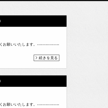
）
たします。----------------
続きを見る
）
たします。----------------