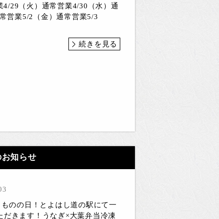
業4/29（火）通常営業4/30（水）通
常営業5/2（金）通常営業5/3
続きを見る
のお知らせ
03
つまものの日！とよはし道の駅にて一
ただきます！うなぎ×大葉弁当冷凍