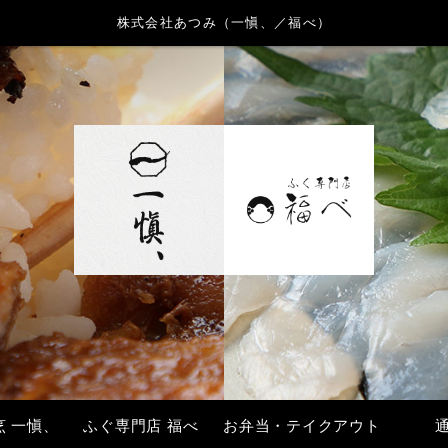
株式会社あつみ（一愼、／福べ）
烹 一愼、
ふぐ専門店 福べ
お弁当・テイクアウト