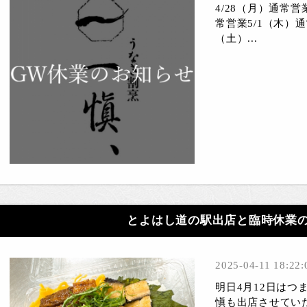
4/28（月）通常営
常営業5/1（木）通
（土）...
とよはし道の駅出店と臨時休業
2025-04-11 18:22:
明日4月12日は
愼も出店させてい