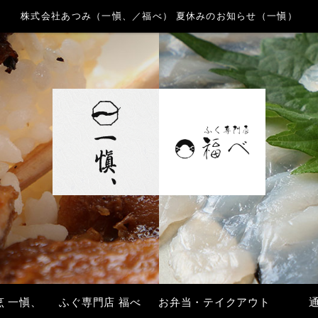
株式会社あつみ（一愼、／福べ） 夏休みのお知らせ（一愼）
烹 一愼、
ふぐ専門店 福べ
お弁当・テイクアウト