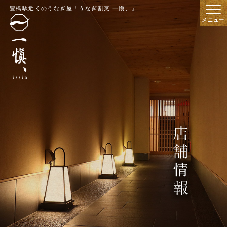
豊橋駅近くのうなぎ屋「うなぎ割烹 一愼、」