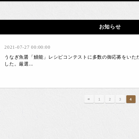
お知らせ
2021-07-27 00:00:00
うなぎ魚醤「鰻能」レシピコンテストに多数の御応募をいた
した。厳選...
«
1
2
3
4