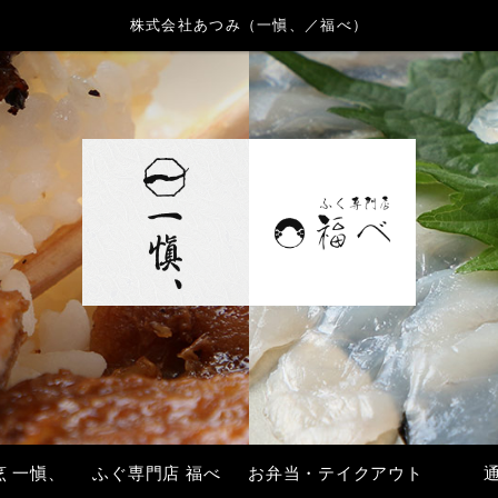
株式会社あつみ（一愼、／福べ）
烹 一愼、
ふぐ専門店 福べ
お弁当・テイクアウト