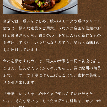
当店では、鰻丼をはじめ、鰻のスモークや鰻のクリーム
煮など、様々な逸品をご用意。うなぎは店主が信頼のお
ける業者さんから、独自のルートで仕入れた新鮮なもの
を使用しており、いつどんなときでも、変わらぬ味わい
をお届けしています。
食材を活かすためには、職人の仕事も一切の妥協は許し
ません。注文が入ってから串打ちをし、炭は紀州の備長
炭で。一つ一つ丁寧に作り上げることで、素材の美味し
さを引き出します。
「美味しいものを、心ゆくまで楽しんでいただきた
い」。そんな想いもこもった当店のお料理を、ぜひごゆ