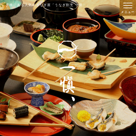
豊橋にある人気のうなぎ屋「うなぎ割烹 一愼、」